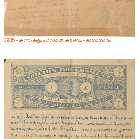
1905 - കുന്നംകുളം പാറമേൽ കുടുംബം - ഭാഗാധാരം