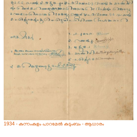
1934 - കുന്നംകുളം പാറമേൽ കുടുംബം - ആധാരം