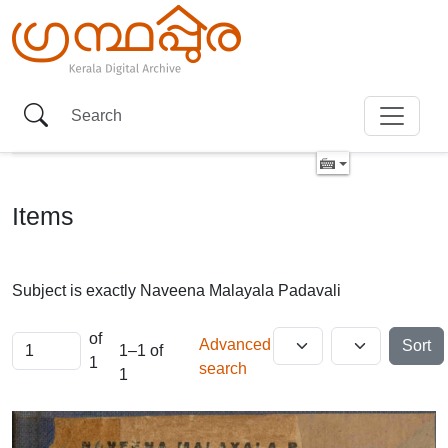
Items
Subject is exactly
Naveena Malayala Padavali
of
Advanced
Sort
1–1 of
1
search
1