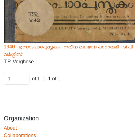
1940 - മൂന്നാംപാഠപുസ്തകം - നവീന മലയാള പാഠാവലി - ടി.പി.
വർഗ്ഗീസ്
T.P. Verghese
of 1
1–1 of 1
Organization
About
Collaborations