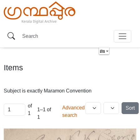
Items
Subject is exactly
Maramon Convention
of
Advanced
Sort
1–1 of
1
search
1