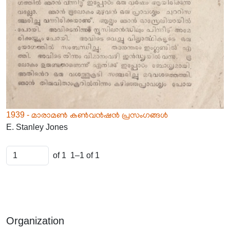
1939 - മാരാമൺ കൺവൻഷൻ പ്രസംഗങ്ങൾ
E. Stanley Jones
of 1
1–1 of 1
Organization