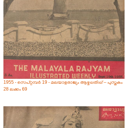
1955 - സെപ്റ്റമ്പർ 19 - മലയാളരാജ്യം ആഴ്ചപ്പതിപ്പ് – പുസ്തകം
28 ലക്കം 69