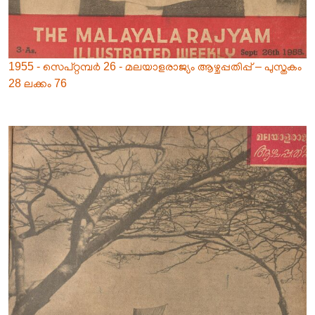
1955 - സെപ്റ്റമ്പർ 26 - മലയാളരാജ്യം ആഴ്ചപ്പതിപ്പ് – പുസ്തകം
28 ലക്കം 76