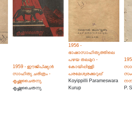
1956 -
ഭാഷാസാഹിത്യത്തിലെ
പഴയ തലമുറ -
195
1959 - ഈജിപ്ഷ്യൻ
കോയിപ്പിള്ളി
സാഹ
സാഹിത്യ ചരിത്രം -
പരമേശ്വരക്കുറുപ്പ്
സംഗ
കൃഷ്ണചൈതന്യ
Koyippilli Parameswara
നമ്
കൃഷ്ണചൈതന്യ
Kurup
P. 