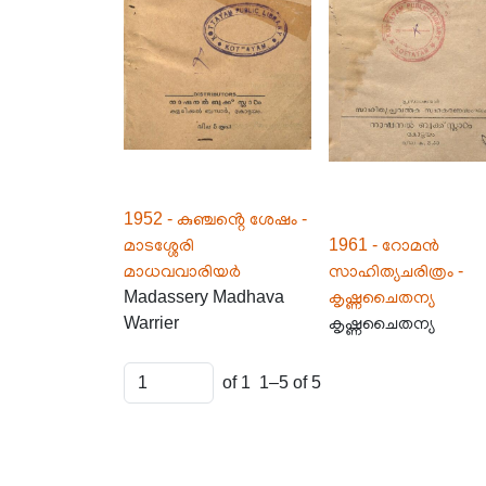
1952 - കുഞ്ചൻ്റെ ശേഷം -
മാടശ്ശേരി
1961 - റോമൻ
മാധവവാരിയർ
സാഹിത്യചരിത്രം -
Madassery Madhava
കൃഷ്ണചൈതന്യ
Warrier
കൃഷ്ണചൈതന്യ
of 1
1–5 of 5