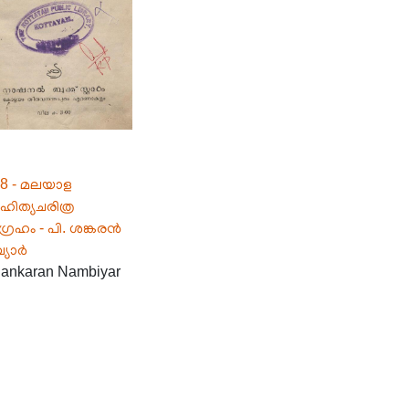
8 - മലയാള
ിത്യചരിത്ര
്രഹം - പി. ശങ്കരൻ
പ്യാർ
Sankaran Nambiyar