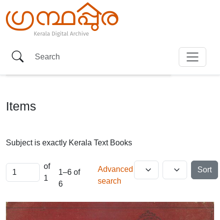
Items
Subject is exactly
Kerala Text Books
of
Advanced
Sort
1–6 of
1
search
6