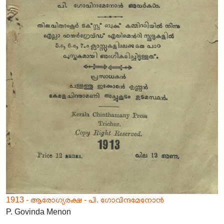
1913 - ആരോഗ്യരക്ഷ - പി. ഗോവിന്ദമേനോൻ
P. Govinda Menon