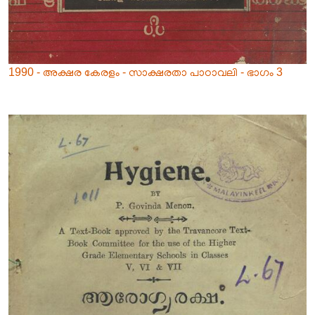
1990 - അക്ഷര കേരളം - സാക്ഷരതാ പാഠാവലി - ഭാഗം 3