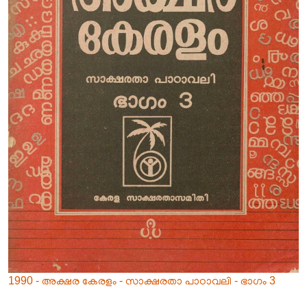
1990 - അക്ഷര കേരളം - സാക്ഷരതാ പാഠാവലി - ഭാഗം 3