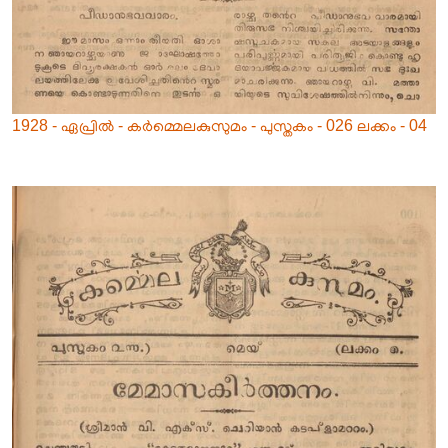
1928 - ഏപ്രിൽ - കർമ്മെലകുസുമം - പുസ്തകം - 026 ലക്കം - 04