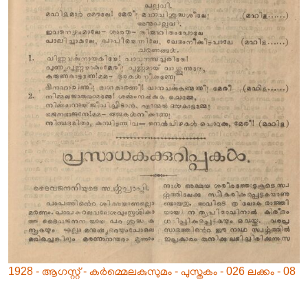
1928 - ആഗസ്റ്റ് - കർമ്മെലകുസുമം - പുസ്തകം - 026 ലക്കം - 08