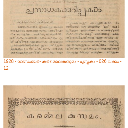
1928 - ഡിസംബർ- കർമ്മെലകുസുമം - പുസ്തകം - 026 ലക്കം -
12