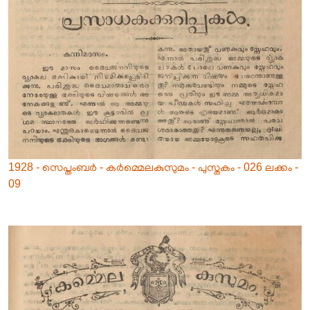
1928 - സെപ്തംബർ - കർമ്മെലകുസുമം - പുസ്തകം - 026 ലക്കം -
09