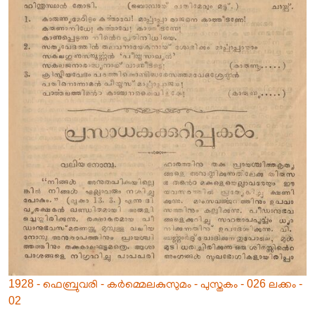
1928 - ഫെബ്രുവരി - കർമ്മെലകുസുമം - പുസ്തകം - 026 ലക്കം -
02