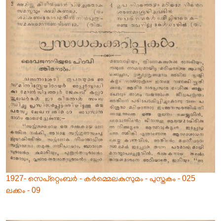
1927- സെപ്റ്റെംബർ - കർമ്മെലകുസുമം - പുസ്തകം - 025
ലക്കം - 09