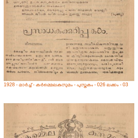
1928 - മാർച്ച് - കർമ്മെലകുസുമം - പുസ്തകം - 026 ലക്കം - 03