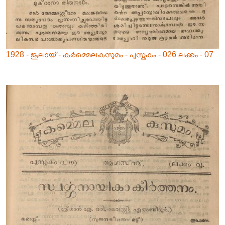
1928 - ജൂലായ് - കർമ്മെലകുസുമം - പുസ്തകം - 026 ലക്കം - 07