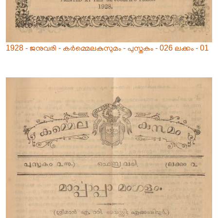
1928 - ജനുവരി - കർമ്മെലകുസുമം - പുസ്തകം - 026 ലക്കം - 01