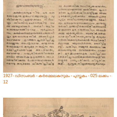
1927- ഡിസംബർ - കർമ്മെലകുസുമം - പുസ്തകം - 025 ലക്കം -
12