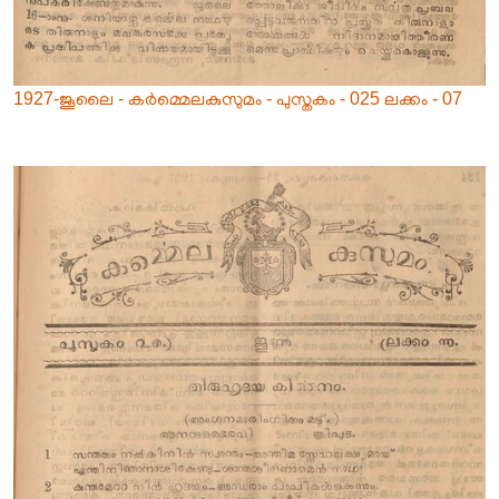
1927-ജൂലൈ - കർമ്മെലകുസുമം - പുസ്തകം - 025 ലക്കം - 07