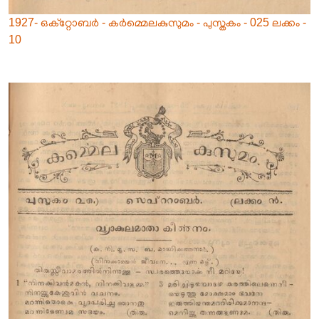
1927- ഒക്റ്റോബർ - കർമ്മെലകുസുമം - പുസ്തകം - 025 ലക്കം -
10