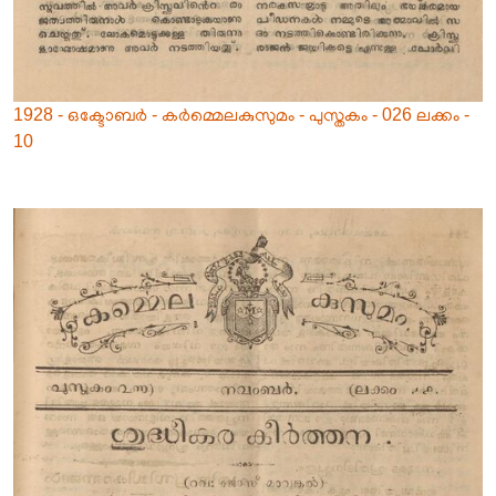
1928 - ഒക്ടോബർ - കർമ്മെലകുസുമം - പുസ്തകം - 026 ലക്കം -
10