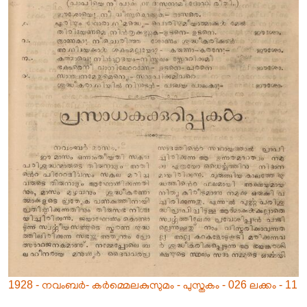
1928 - നവംബർ- കർമ്മെലകുസുമം - പുസ്തകം - 026 ലക്കം - 11