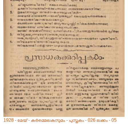
1928 - മേയ് - കർമ്മെലകുസുമം - പുസ്തകം - 026 ലക്കം - 05