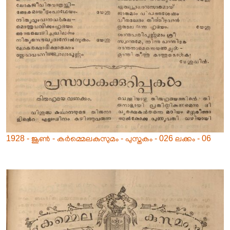
1928 - ജൂൺ - കർമ്മെലകുസുമം - പുസ്തകം - 026 ലക്കം - 06