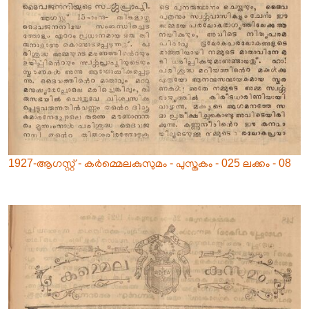
1927-ആഗസ്റ്റ് - കർമ്മെലകുസുമം - പുസ്തകം - 025 ലക്കം - 08