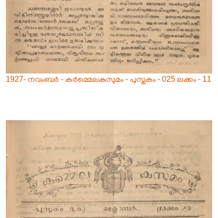
1927- നവംബർ - കർമ്മെലകുസുമം - പുസ്തകം - 025 ലക്കം - 11