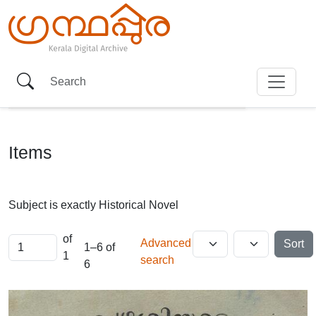
Items
Subject is exactly
Historical Novel
of
Advanced
Sort
1–6 of
1
search
6