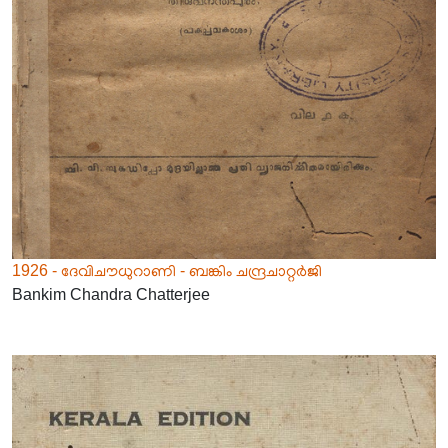
1926 - ദേവിചൗധുറാണി - ബങ്കിം ചന്ദ്രചാറ്റർജി
Bankim Chandra Chatterjee