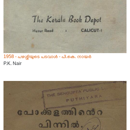
1958 - പഴശ്ശിയുടെ പടവാൾ - പി.കെ. നായർ
P.K. Nair