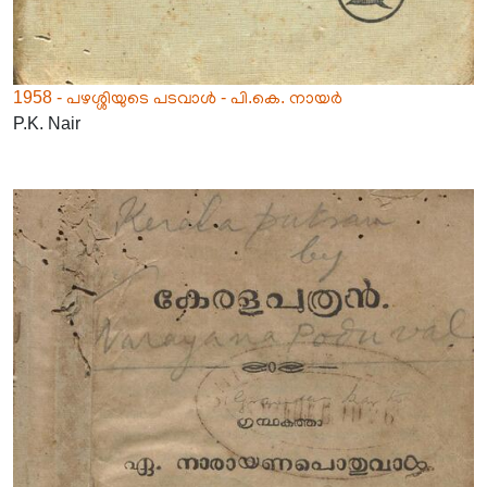
1958 - പഴശ്ശിയുടെ പടവാൾ - പി.കെ. നായർ
P.K. Nair