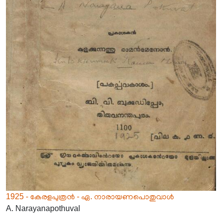
1925 - കേരളപുത്രൻ - ഏ. നാരായണപൊതുവാൾ
A. Narayanapothuval