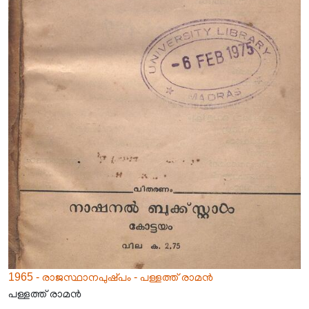
1965 - രാജസ്ഥാനപുഷ്‌പം - പള്ളത്ത് രാമൻ
പള്ളത്ത് രാമൻ