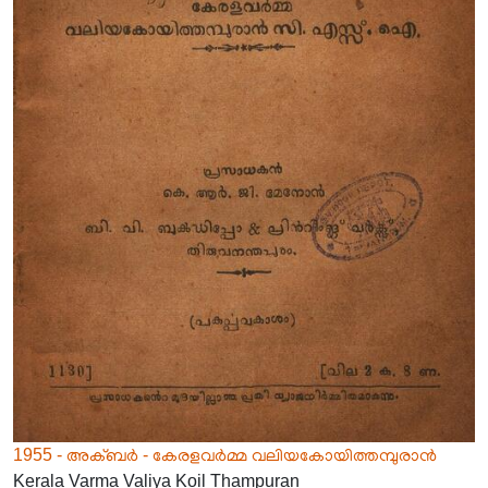
1955 - അക്ബർ - കേരളവർമ്മ വലിയകോയിത്തമ്പുരാൻ
Kerala Varma Valiya Koil Thampuran