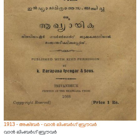
1913 - അക്ബർ - വാൻ ലിംബർഗ് ബ്രൗവർ
വാൻ ലിംബർഗ് ബ്രൗവർ