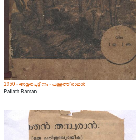
1950 - അമൃതപുളിനം - പള്ളത്ത് രാമൻ
Pallath Raman