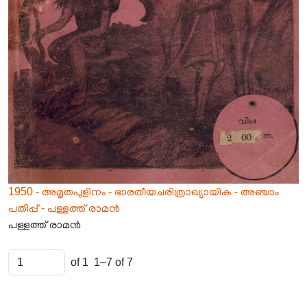
1950 - അമൃതപുളിനം - ഭാരതീയചരിത്രാഖ്യായിക - അഞ്ചാം
പതിപ്പ് - പള്ളത്ത് രാമൻ
പള്ളത്ത് രാമൻ
of 1
1–7 of 7