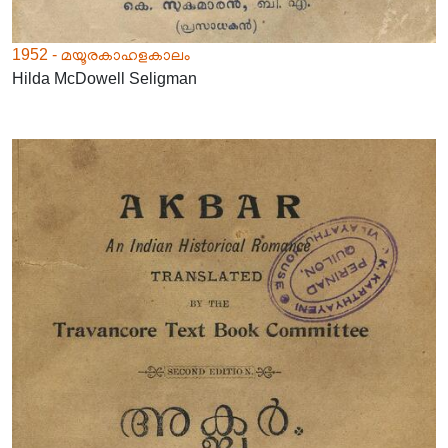
1952 - മയൂരകാഹളകാലം
Hilda McDowell Seligman