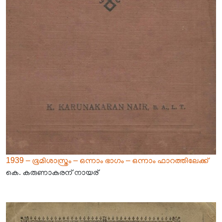
1939 – ഭൂമിശാസ്ത്രം – ഒന്നാം ഭാഗം – ഒന്നാം ഫാറത്തിലേക്ക്
കെ. കരുണാകരന്‍ നായര്‍