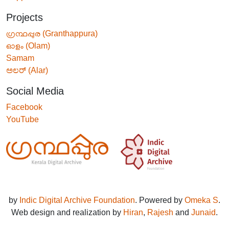
Projects
ഗ്രന്ഥപ്പുര (Granthappura)
ഓളം (Olam)
Samam
ಅಲರ್ (Alar)
Social Media
Facebook
YouTube
by
Indic Digital Archive Foundation
. Powered by
Omeka S
.
Web design and realization by
Hiran
,
Rajesh
and
Junaid
.