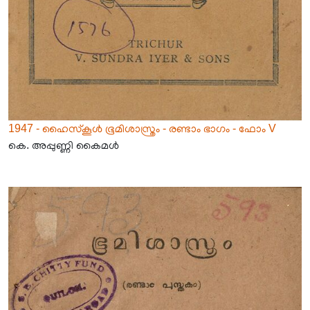
1947 - ഹൈസ്കൂൾ ഭൂമിശാസ്ത്രം - രണ്ടാം ഭാഗം - ഫോം V
കെ. അപ്പുണ്ണി കൈമൾ