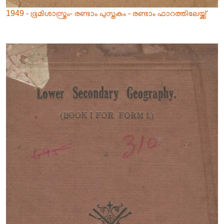
1949 - ഭൂമിശാസ്ത്രം- രണ്ടാം പുസ്തകം - രണ്ടാം ഫാറത്തിലേയ്ക്ക്