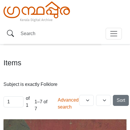
Items
Subject is exactly
Folklore
of
Advanced
Sort
1–7 of
1
search
7