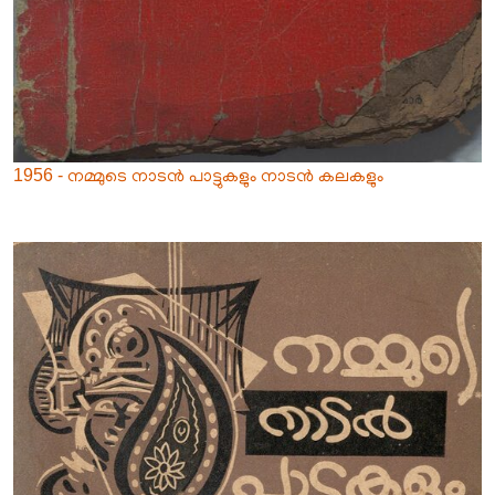
1956 - നമ്മുടെ നാടൻ പാട്ടുകളും നാടൻ കലകളും