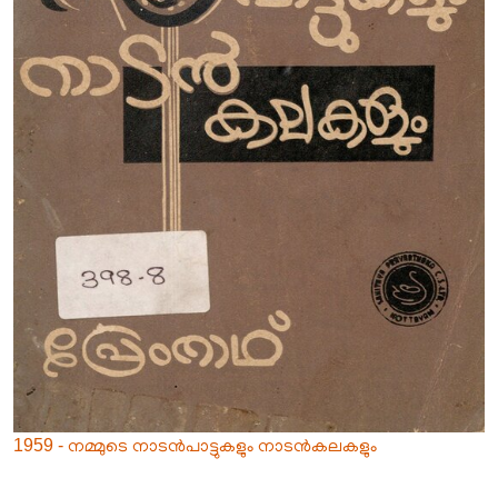
1959 - നമ്മുടെ നാടൻപാട്ടുകളും നാടൻകലകളും