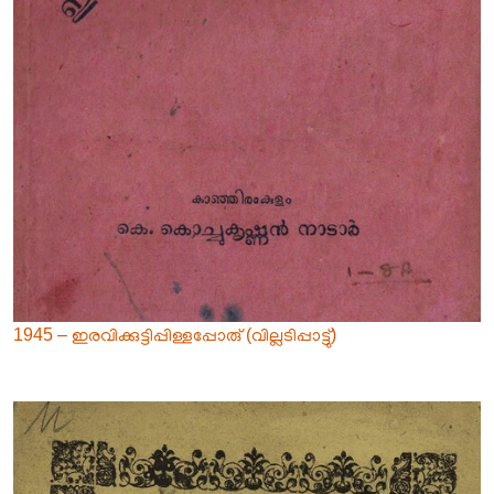
1945 – ഇരവിക്കുട്ടിപ്പിള്ളപ്പോരു് (വില്ലടിപ്പാട്ടു്)