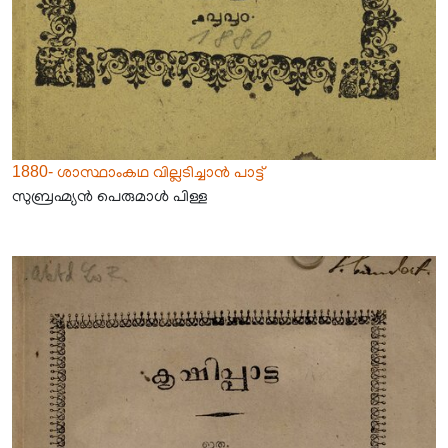
1880- ശാസ്ഥാംകഥ വില്ലടിച്ചാൻ പാട്ട്
സുബ്രഹ്മ്യൻ പെരുമാൾ പിള്ള