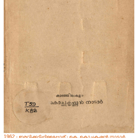
1962 - ഇരവിക്കുട്ടിപ്പിള്ളപ്പോര് - കെ. കൊച്ചുകൃഷ്ണൻ നാടാർ