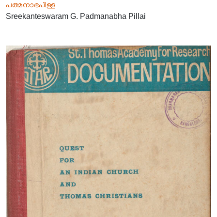
പത്മനാഭപിള്ള
Sreekanteswaram G. Padmanabha Pillai