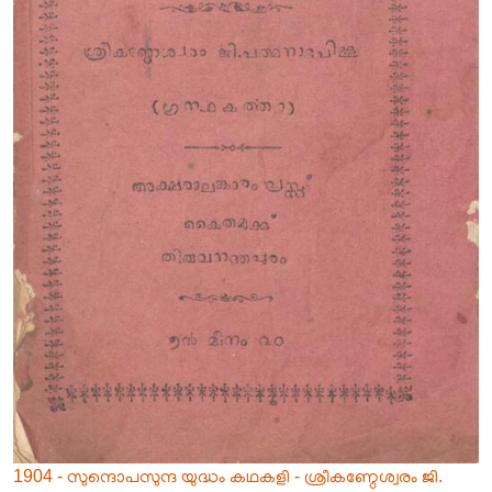
1904 - സുന്ദൊപസുന്ദ യുദ്ധം കഥകളി - ശ്രീകണ്ഠേശ്വരം ജി.