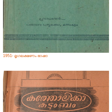
1951- മൃഗലക്ഷണം ഭാഷാ