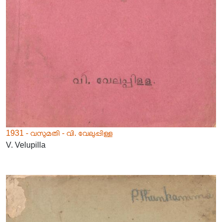
1931 - വസുമതി - വി. വേലുപ്പിള്ള
V. Velupilla