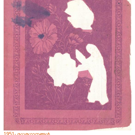
1951- മധുരഗാനങ്ങൾ