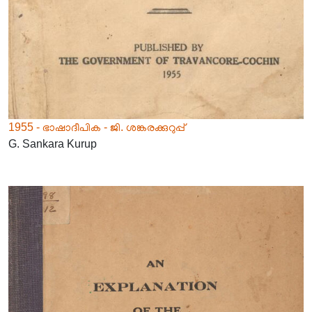
1955 - ഭാഷാദീപിക - ജി. ശങ്കരക്കുറുപ്പ്
G. Sankara Kurup