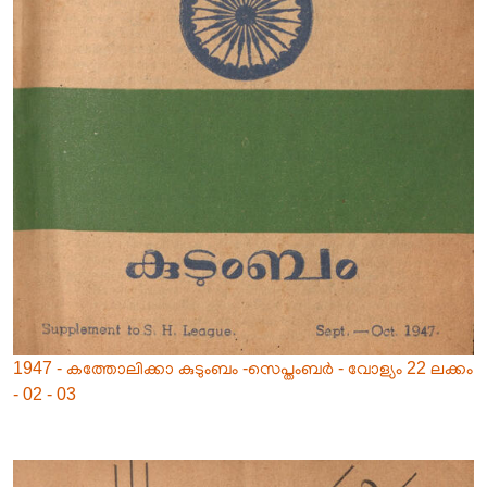
1947 - കത്തോലിക്കാ കുടുംബം -സെപ്തംബർ - വോള്യം 22 ലക്കം
- 02 - 03