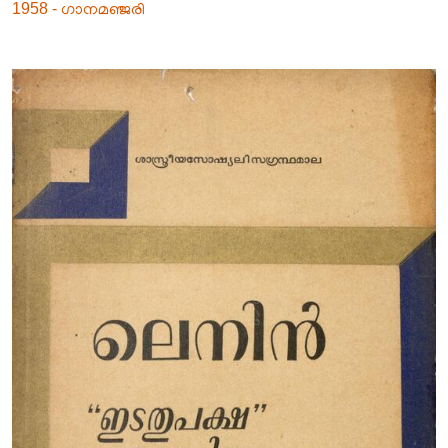
1958 - ഗാനമഞ്ജരി