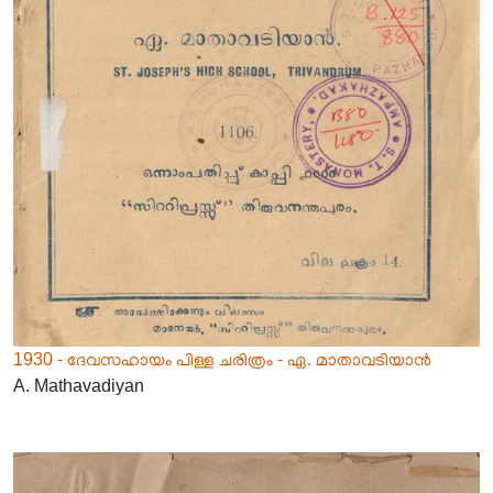
1930 - ദേവസഹായം പിള്ള ചരിത്രം - ഏ. മാതാവടിയാൻ
A. Mathavadiyan