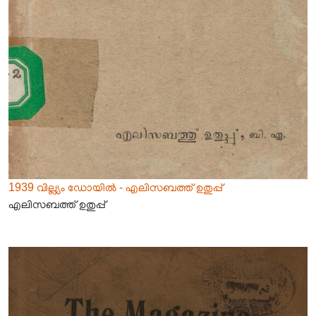
1939 വില്ല്യം ഡോയിൽ - എലിസബത്ത് ഉതുപ്പ്
എലിസബത്ത് ഉതുപ്പ്