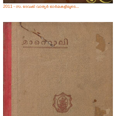
2011 - സ. ദേവകി വാര്യർ ഓർമകളിലൂടെ...