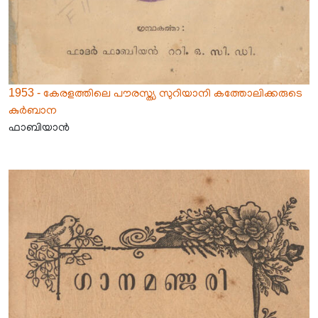
1953 - കേരളത്തിലെ പൗരസ്ത്യ സുറിയാനി കത്തോലിക്കരുടെ
കുർബാന
ഫാബിയാൻ