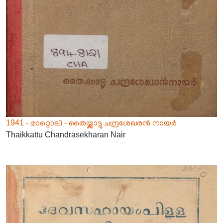
1941 - മാറ്റൊലി - തൈയ്ക്കാട്ടു ചന്ദ്രശേഖരൻ നായർ
Thaikkattu Chandrasekharan Nair