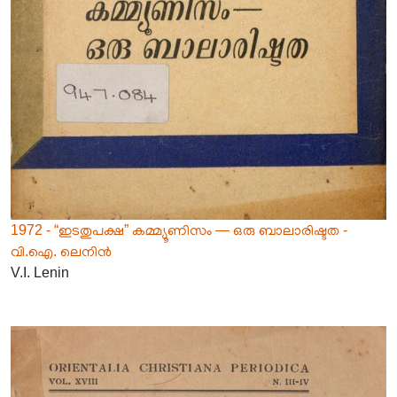
1972 - “ഇടതുപക്ഷ” കമ്മ്യൂണിസം — ഒരു ബാലാരിഷ്ടത -
വി.ഐ. ലെനിൻ
V.I. Lenin