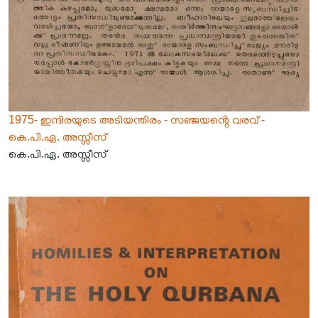
1975- ഇന്ദിരയുടെ അടിയന്തിരം - സഞ്ജയൻ്റെ വരവ് -
കെ.പി.ഏ. അസ്സീസ്
കെ.പി.ഏ. അസ്സീസ്