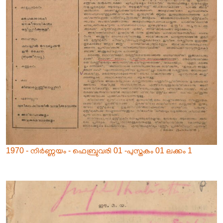
1970 - നിർണ്ണയം - ഫെബ്രുവരി 01 -പുസ്തകം 01 ലക്കം 1