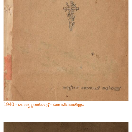
1940 - മാത്യു റ്റാൽബട്ട് - ഒരു ജീവചരിത്രം