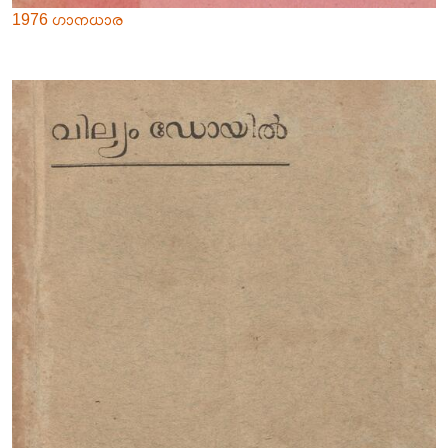
1976 ഗാനധാര