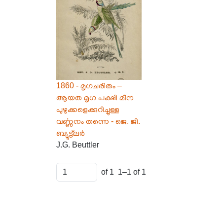
1860 - മൃഗചരിതം –
ആയത മൃഗ പക്ഷി മീന
പുഴുക്കളെക്കുറിച്ചുള്ള
വൎണ്ണനം തന്നെ - ജെ. ജി.
ബ്യൂട്ട്‌ലർ
J.G. Beuttler
of 1
1–1 of 1