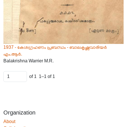
1937 - കേശഗ്രഹണം പ്രബന്ധം - ബാലകൃഷ്ണവാരിയർ
എം.ആർ.
Balakrishna Warrier M.R.
of 1
1–1 of 1
Organization
About