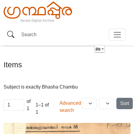
Items
Subject is exactly
Bhasha Chambu
of
Advanced
Sort
1–1 of
1
search
1