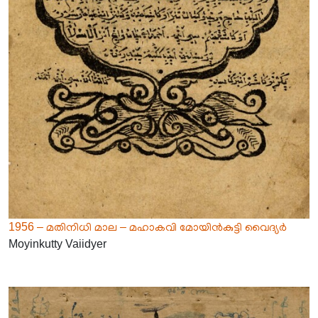
1956 – മതിനിധി മാല – മഹാകവി മോയിൻകുട്ടി വൈദ്യർ
Moyinkutty Vaiidyer