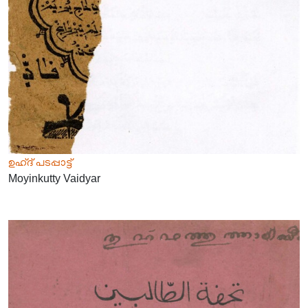
ഉഹ്ദ് പടപ്പാട്ട്
Moyinkutty Vaidyar