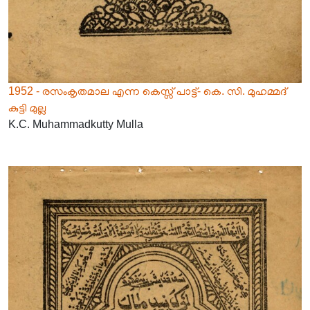
1952 - രസംകൃതമാല എന്ന കെസ്സ് പാട്ട്- കെ. സി. മുഹമ്മദ്
കുട്ടി മുല്ല
K.C. Muhammadkutty Mulla