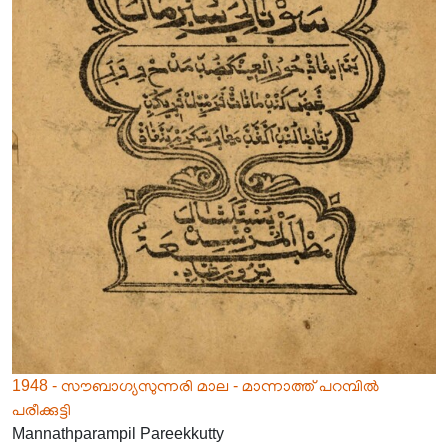
1948 - സൗബാഗ്യസുന്നരി മാല - മാന്നാത്ത് പറമ്പിൽ
പരീക്കുട്ടി
Mannathparampil Pareekkutty