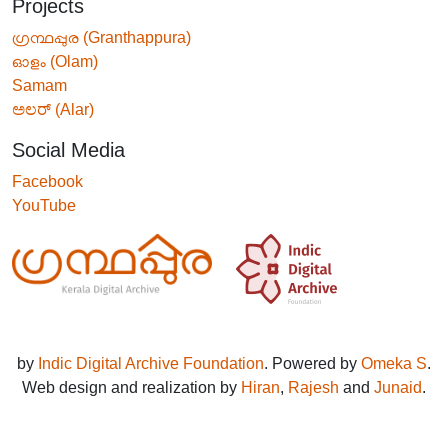
Projects
ഗ്രന്ഥപ്പുര (Granthappura)
ഓളം (Olam)
Samam
ಅಲರ್ (Alar)
Social Media
Facebook
YouTube
by
Indic Digital Archive Foundation
. Powered by
Omeka S
.
Web design and realization by
Hiran
,
Rajesh
and
Junaid
.