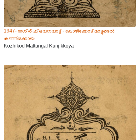
1947- തശ് രിഫ് ഒപ്പനപ്പാട്ട് - കോഴിക്കോട് മാട്ടുങ്ങൽ
കുഞ്ഞിക്കോയ
Kozhikod Mattungal Kunjikkoya