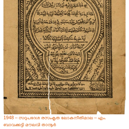
1948 – സദുപദേശ രസംകൃത ലോകനീതിമാല – എം.
ബാവക്കുട്ടി മൗലവി താനൂർ