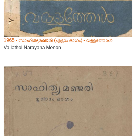
1965 - സാഹിത്യമഞ്ജരി (എട്ടാം ഭാഗം) - വള്ളത്തോൾ
Vallathol Narayana Menon