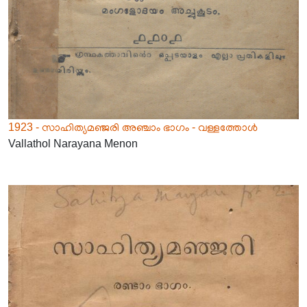
1923 - സാഹിത്യമഞ്ജരി അഞ്ചാം ഭാഗം - വള്ളത്തോൾ
Vallathol Narayana Menon