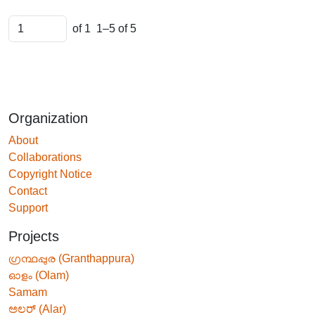
of 1
1–5 of 5
Organization
About
Collaborations
Copyright Notice
Contact
Support
Projects
ഗ്രന്ഥപ്പുര (Granthappura)
ഓളം (Olam)
Samam
ಅಲರ್ (Alar)