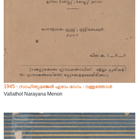
1945 - സാഹിത്യമഞ്ജരി ഏഴാം ഭാഗം - വള്ളത്തോൾ
Vallathol Narayana Menon