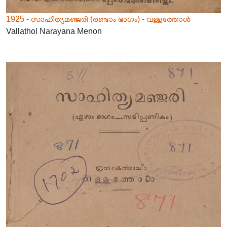
1925 - സാഹിത്യമഞ്ജരി (രണ്ടാം ഭാഗം) - വള്ളത്തോൾ
Vallathol Narayana Menon