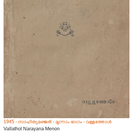
1945 - സാഹിത്യമഞ്ജരി - മൂന്നാം ഭാഗം - വള്ളത്തോൾ
Vallathol Narayana Menon