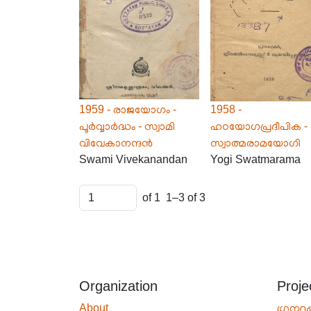
1959 - രാജയോഗം -
1958 -
പൂർവ്വാർദ്ധം - സ്വാമി
ഹഠയോഗപ്രദീപിക -
വിവേകാനന്ദൻ
സ്വാത്മരാമയോഗി
Swami Vivekanandan
Yogi Swatmarama
of 1
1–3 of 3
Organization
Proje
About
ഗ്രന്ഥപ