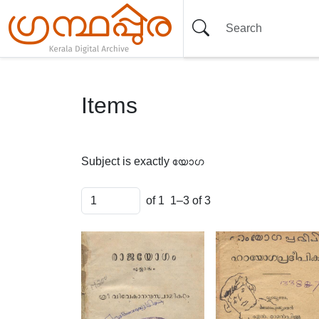
Items
Subject is exactly
യോഗ
of 1
1–3 of 3