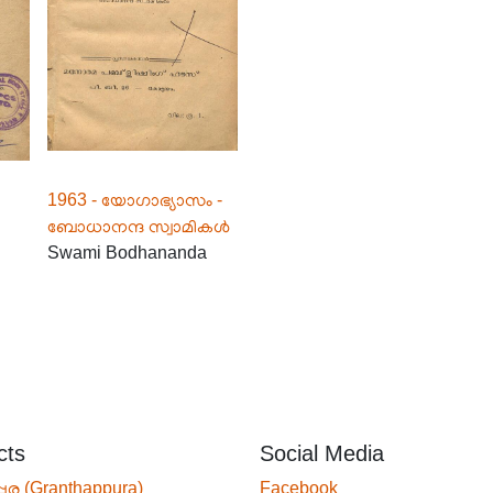
1963 - യോഗാഭ്യാസം -
ബോധാനന്ദ സ്വാമികൾ
Swami Bodhananda
cts
Social Media
്പുര (Granthappura)
Facebook