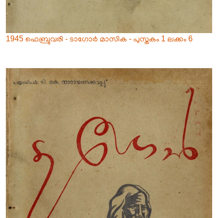
1945 ഫെബ്രുവരി - ടാഗോർ മാസിക - പുസ്തകം 1 ലക്കം 6