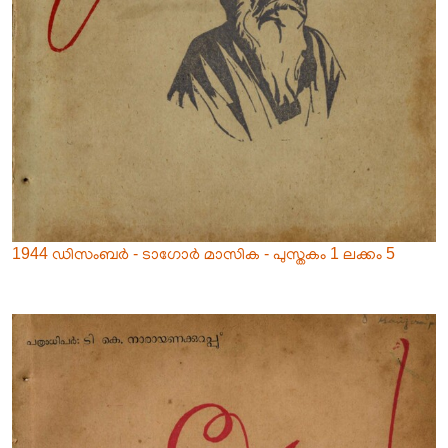
1944 ഡിസംബർ - ടാഗോർ മാസിക - പുസ്തകം 1 ലക്കം 5