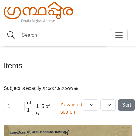
Items
Subject is exactly
ടാഗോർ മാസിക
of
Advanced
Sort
1–5 of
1
search
5