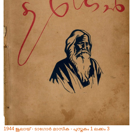
1944 ജൂലായ് - ടാഗോർ മാസിക - പുസ്തകം 1 ലക്കം 3