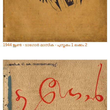
1944 ജൂൺ - ടാഗോർ മാസിക - പുസ്തകം 1 ലക്കം 2