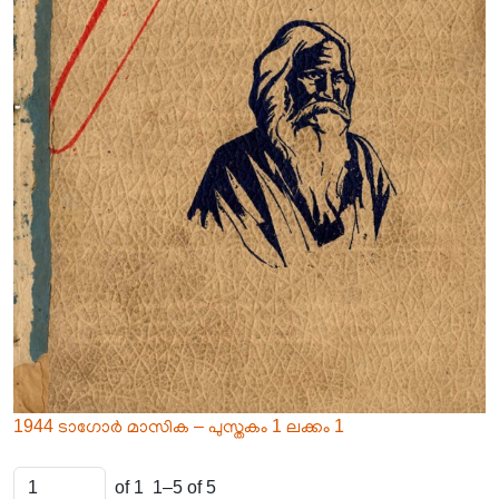
1944 ടാഗോർ മാസിക – പുസ്തകം 1 ലക്കം 1
of 1
1–5 of 5