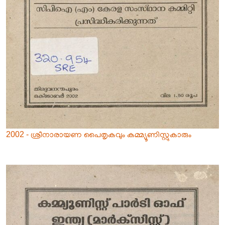
2002 - ശ്രീനാരായണ പൈതൃകവും കമ്മ്യൂണിസ്റ്റുകാരും