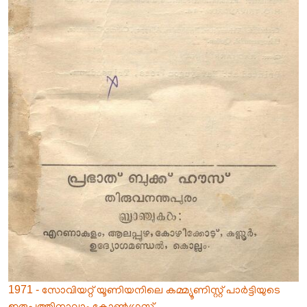
1971 - സോവിയറ്റ് ‌യൂണിയനിലെ കമ്മ്യൂണിസ്റ്റ് പാർട്ടിയുടെ
ഇരുപത്തിനാലാം കോൺഗ്രസ്സ്