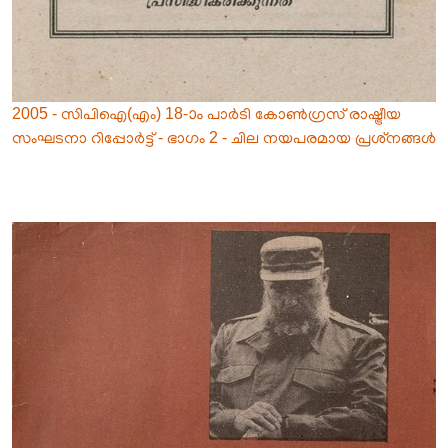
2005 - സിപിഐ(എം) 18-ാം പാർടി കോൺഗ്രസ് രാഷ്ട്രീയ
സംഘടനാ റിപ്പോർട്ട് - ഭാഗം 2 - ചില നയപരമായ പ്രശ്‌നങ്ങൾ