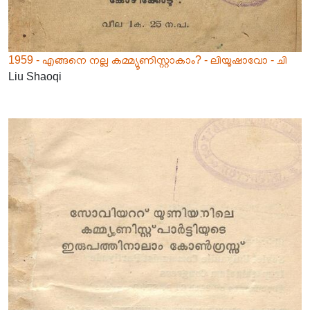
1959 - എങ്ങനെ നല്ല കമ്മ്യൂണിസ്റ്റാകാം? - ലിയൂഷാവോ - ചി
Liu Shaoqi