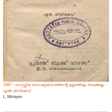
1967 - ശാസ്ത്രീയ സോഷ്യലിസത്തിൻ്റെ ഉല്പത്തിയും തത്വങ്ങളും -
എൽ. മിനിയേവ്
L. Minayev