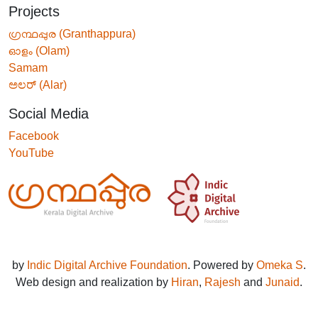
Projects
ഗ്രന്ഥപ്പുര (Granthappura)
ഓളം (Olam)
Samam
ಅಲರ್ (Alar)
Social Media
Facebook
YouTube
by
Indic Digital Archive Foundation
. Powered by
Omeka S
.
Web design and realization by
Hiran
,
Rajesh
and
Junaid
.