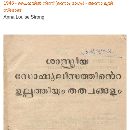
1948 - ചൈനയിൽ നിന്ന് (ഒന്നാം ഭാഗം) - അന്നാ ലൂയി
സ്ട്രോങ്
Anna Louise Strong