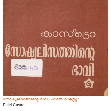
സോഷ്യലിസത്തിൻ്റെ ഭാവി - ഫിദൽ കാസ്ത്രൊ
Fidel Castro