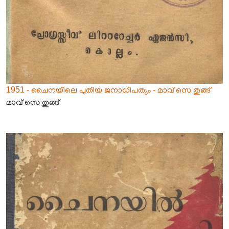
1951 - ചൈനയിലെ പുതിയ ജനാധിപത്യം - മാവ് സെ തുങ്ങ്
മാവ് സെ തുങ്ങ്