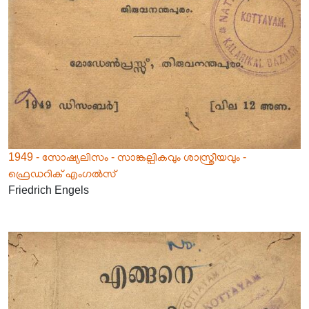
1949 - സോഷ്യലിസം - സാങ്കല്പികവും ശാസ്ത്രീയവും -
ഫ്രെഡറിക് എംഗൽസ്
Friedrich Engels