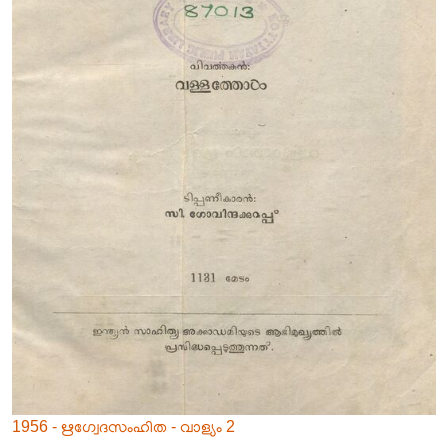
1956 - ഋഗ്വേദസംഹിത - വാള്യം 2