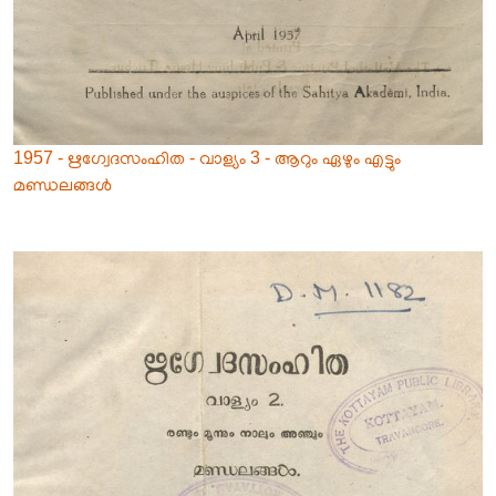
1957 - ഋഗ്വേദസംഹിത - വാള്യം 3 - ആറും ഏഴും എട്ടും
മണ്ഡലങ്ങൾ