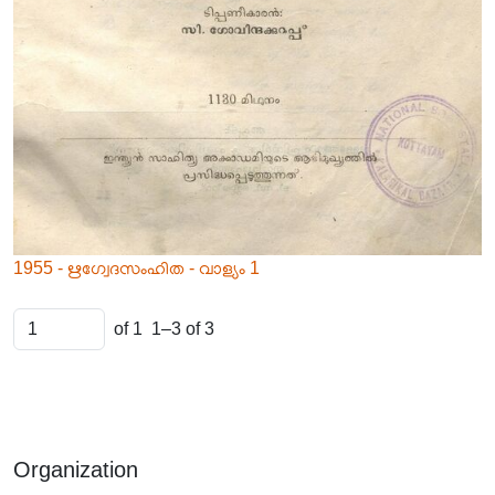
1955 - ഋഗ്വേദസംഹിത - വാള്യം 1
of 1
1–3 of 3
Organization