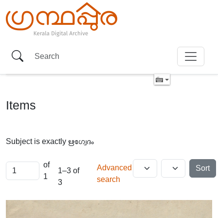
Items
Subject is exactly
ഋഗ്വേദം
of
Advanced
Sort
1–3 of
1
search
3