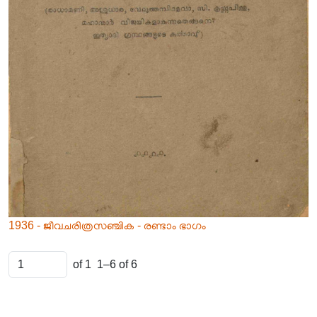
1936 - ജീവചരിത്രസഞ്ചിക - രണ്ടാം ഭാഗം
of 1
1–6 of 6