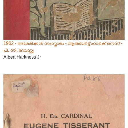
1962 - അമേരിക്കൻ സംസ്കാരം - ആൽബർട്ട് ഹാർക് നെസ് -
പി. സി. ദേവസ്സ്യ
Albert Harkness Jr