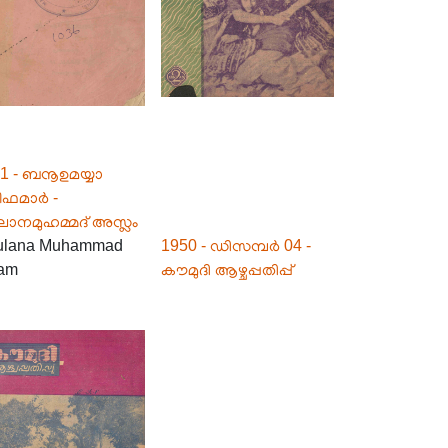
1 - ബനൂഉമയ്യാ
ീഫമാർ -
ാനമുഹമ്മദ് അസ്ലം
ulana Muhammad
1950 - ഡിസമ്പർ 04 -
am
കൗമുദി ആഴ്ചപ്പതിപ്പ്