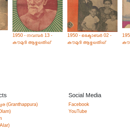
1950 - നവമ്പർ 13 -
1950 - ഒക്ടോബർ 02 -
195
കൗമുദി ആഴ്ചപ്പതിപ്പ്
കൗമുദി ആഴ്ചപ്പതിപ്പ്
കൗമു
cts
Social Media
്പുര (Granthappura)
Facebook
Olam)
YouTube
m
Alar)