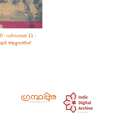
0 - ഡിസമ്പർ 11 -
ദി ആഴ്ചപ്പതിപ്പ്