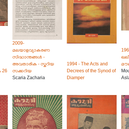
2009-
മലയാളവ്യാകരണ
196
സിദ്ധാന്തങ്ങൾ -
ഖല
അവതാരിക - സ്കറിയ
1994 - The Acts and
മൗല
ം 26
സക്കറിയ
Decrees of the Synod of
Mo
Scaria Zacharia
Diamper
Asl