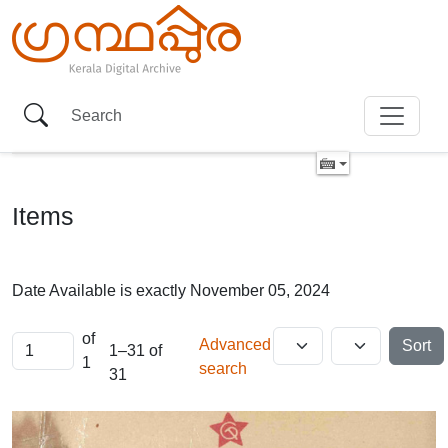
Items
Date Available is exactly
November 05, 2024
of
Advanced
Sort
1–31 of
1
search
31