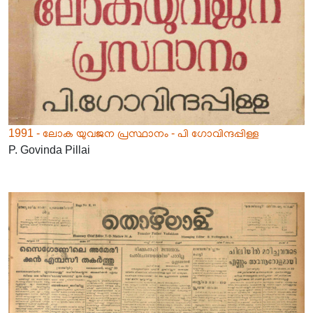
1991 - ലോക യുവജന പ്രസ്ഥാനം - പി ഗോവിന്ദപ്പിള്ള
P. Govinda Pillai