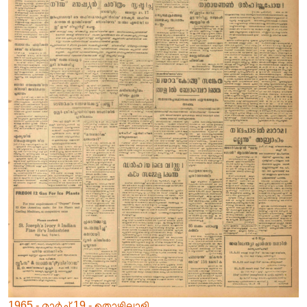
1965 - മാർച്ച് 19 - തൊഴിലാളി