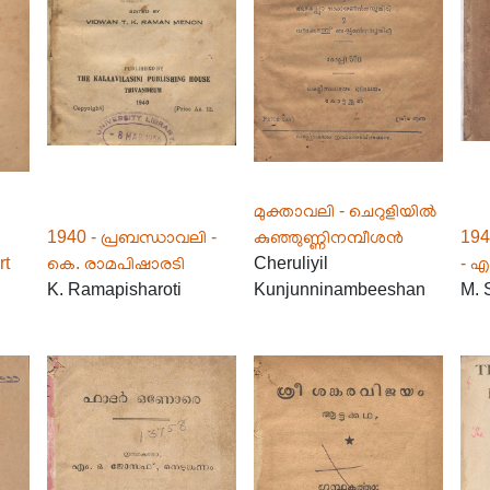
മുക്താവലി - ചെറുളിയിൽ
1940 - പ്രബന്ധാവലി -
കുഞ്ഞുണ്ണിനമ്പീശൻ
19
rt
കെ. രാമപിഷാരടി
Cheruliyil
- എ
K. Ramapisharoti
Kunjunninambeeshan
M. 