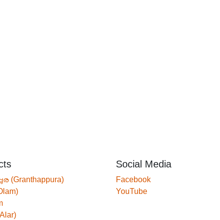
cts
Social Media
്പുര (Granthappura)
Facebook
Olam)
YouTube
m
Alar)