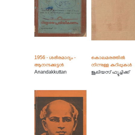
1956 - ശരീരമാദ്യം -
കൊലമരത്തിൽ
ആനന്ദക്കുട്ടൻ
നിന്നുള്ള കുറിപ്പുകൾ
Anandakkuttan
ജൂലിയസ് ഫ്യൂച്ചിക്ക്