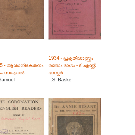
1934 - പ്രകൃതിശാസ്ത്രം
45 - ആശാനികേതനം
രണ്ടാം ഭാഗം - ടി.എസ്സ്.
ം. സാമുവൽ
ഭാസ്കർ
Samuel
T.S. Basker