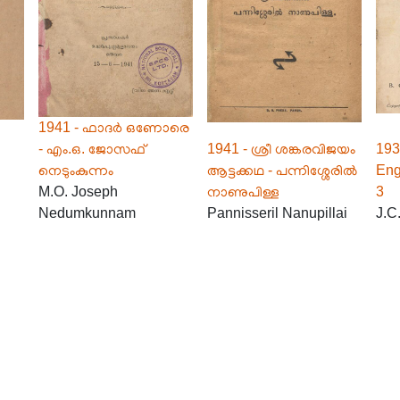
1941 - ഫാദർ ഒണോരെ
- എം.ഒ. ജോസഫ്
1941 - ശ്രീ ശങ്കരവിജയം
193
നെടുംകുന്നം
ആട്ടക്കഥ - പന്നിശ്ശേരിൽ
Eng
M.O. Joseph
നാണുപിള്ള
3
Nedumkunnam
Pannisseril Nanupillai
J.C