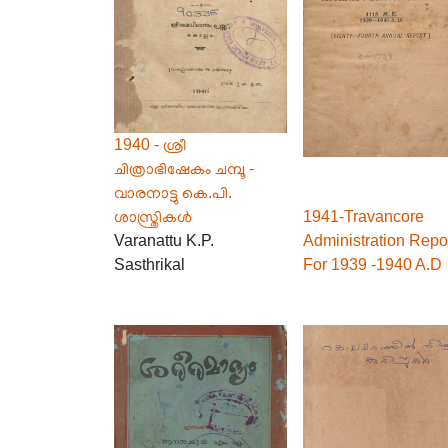
1940 - ശ്രീ
ചിത്രാഭിഷേകം ചമ്പൂ -
വാരനാട്ടു കെ.പി.
ശാസ്ത്രികൾ
1941-Travancore
Varanattu K.P.
Administration Repo
Sasthrikal
For 1939 -1940 A.D