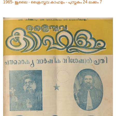
1965- ജൂലൈ - ക്രൈസ്തവ കാഹളം - പുസ്തകം 24 ലക്കം 7