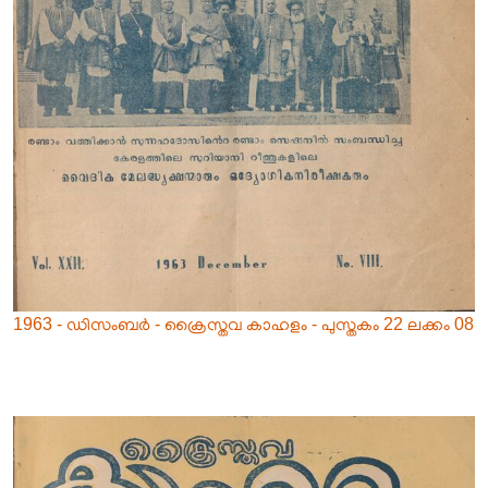
1963 - ഡിസംബർ - ക്രൈസ്തവ കാഹളം - പുസ്തകം 22 ലക്കം 08