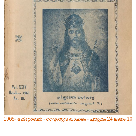
1965- ഒക്റ്റോബർ - ക്രൈസ്തവ കാഹളം - പുസ്തകം 24 ലക്കം 10