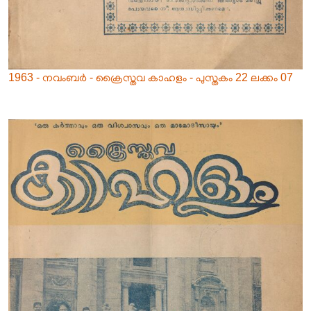
1963 - നവംബർ - ക്രൈസ്തവ കാഹളം - പുസ്തകം 22 ലക്കം 07