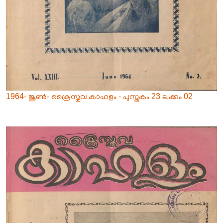
1964- ജൂൺ- ക്രൈസ്തവ കാഹളം - പുസ്തകം 23 ലക്കം 02