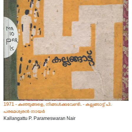
1971 - കുഞ്ഞുങ്ങളെ, നിങ്ങൾക്കുവേണ്ടി. - കല്ലങ്ങാട്ട് പി.
പരമേശ്വരൻ നായർ
Kallangattu P. Parameswaran Nair