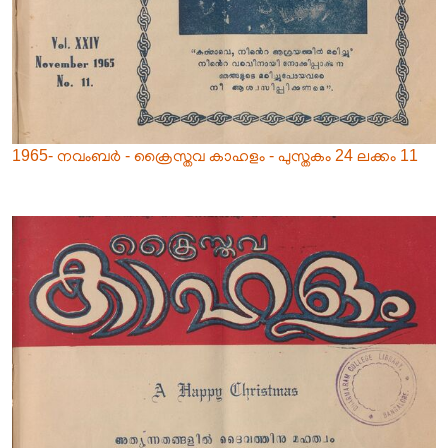
1965- നവംബർ - ക്രൈസ്തവ കാഹളം - പുസ്തകം 24 ലക്കം 11