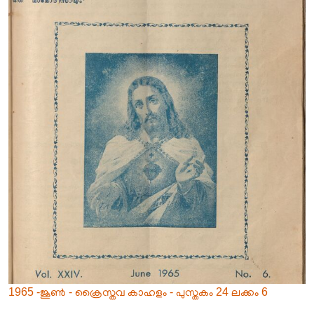
1965 -ജൂൺ - ക്രൈസ്തവ കാഹളം - പുസ്തകം 24 ലക്കം 6