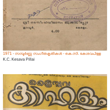
1971 - സമ്പൂർണ്ണ സംഗീതകൃതികൾ - കെ.സി. കേശവപിള്ള
K.C. Kesava Pillai