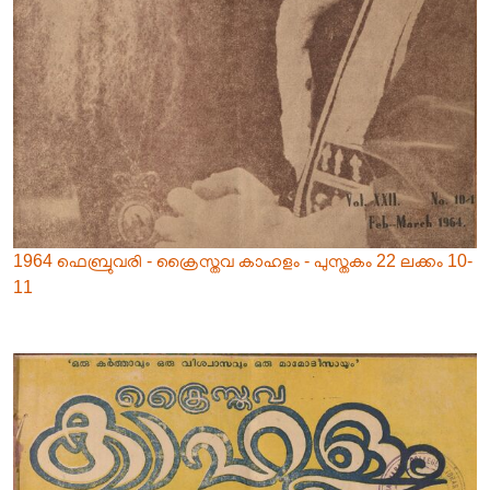
1964 ഫെബ്രുവരി - ക്രൈസ്തവ കാഹളം - പുസ്തകം 22 ലക്കം 10-
11