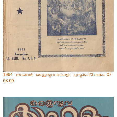
1964 - നവംബർ - ക്രൈസ്തവ കാഹളം - പുസ്തകം 23 ലക്കം -07-
08-09