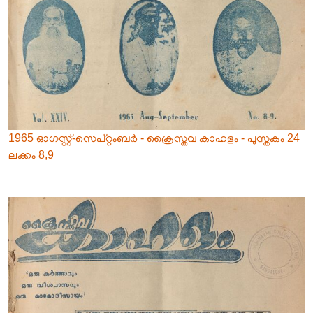
1965 ഓഗസ്റ്റ്-സെപ്റ്റംബർ - ക്രൈസ്തവ കാഹളം - പുസ്തകം 24
ലക്കം 8,9