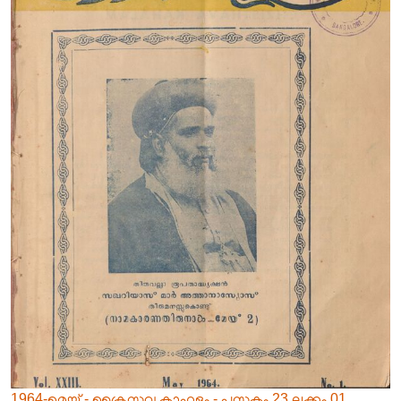
1964-മെയ് - ക്രൈസ്തവ കാഹളം - പുസ്തകം 23 ലക്കം 01