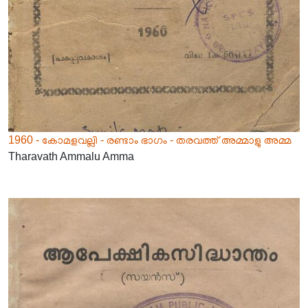
1960 - കോമളവല്ലി - രണ്ടാം ഭാഗം - തരവത്ത് അമ്മാളു അമ്മ
Tharavath Ammalu Amma