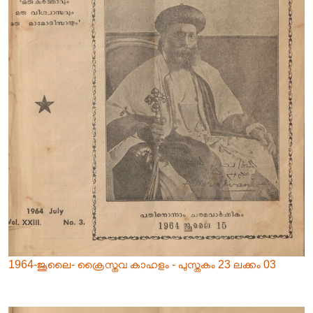
1964-ജൂലൈ- ക്രൈസ്തവ കാഹളം - പുസ്തകം 23 ലക്കം 03