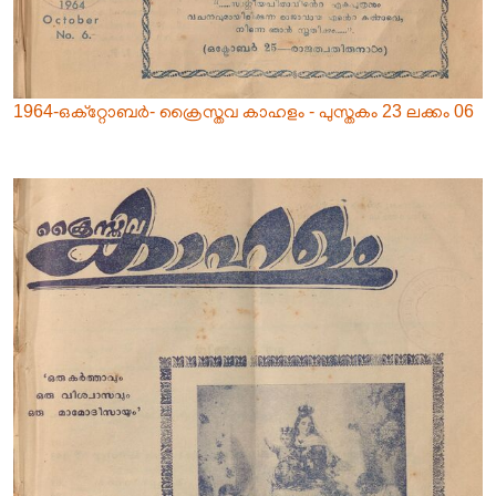
1964-ഒക്റ്റോബർ- ക്രൈസ്തവ കാഹളം - പുസ്തകം 23 ലക്കം 06