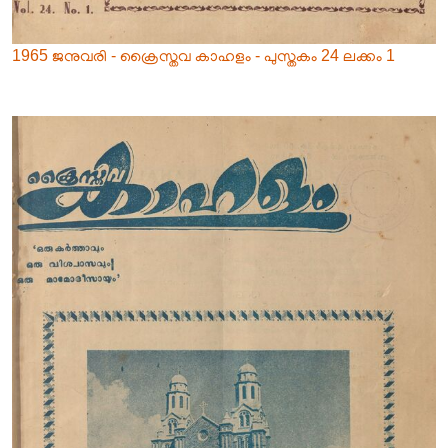
1965 ജനുവരി - ക്രൈസ്തവ കാഹളം - പുസ്തകം 24 ലക്കം 1