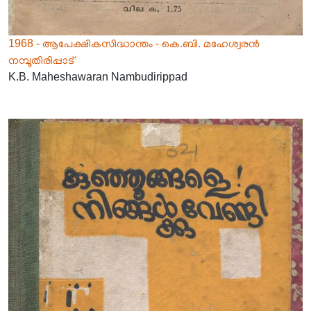
1968 - ആപേക്ഷികസിദ്ധാന്തം - കെ.ബി. മഹേശ്വരൻ
നമ്പൂതിരിപ്പാട്
K.B. Maheshawaran Nambudirippad