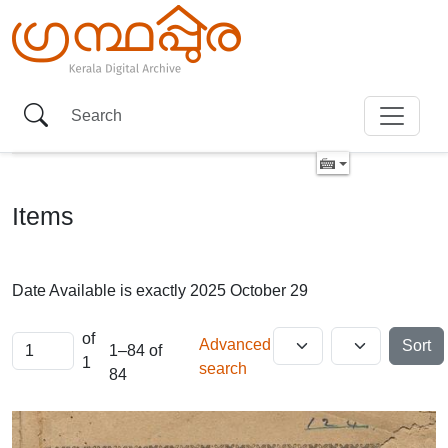
Items
Date Available is exactly
2025 October 29
of
Advanced
Sort
1–84 of
1
search
84