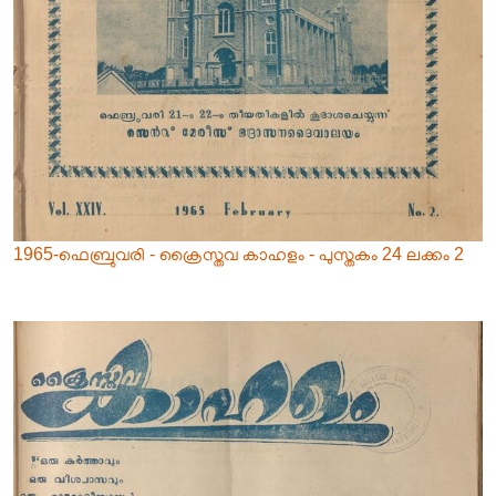
1965-ഫെബ്രുവരി - ക്രൈസ്തവ കാഹളം - പുസ്തകം 24 ലക്കം 2