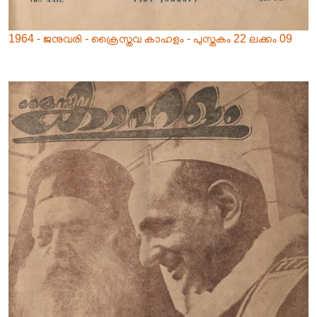
1964 - ജനുവരി - ക്രൈസ്തവ കാഹളം - പുസ്തകം 22 ലക്കം 09