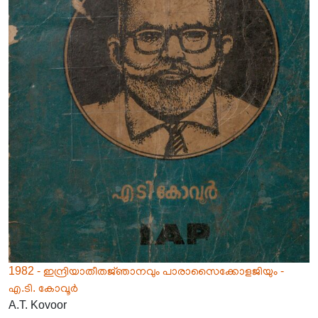
1982 - ഇന്ദ്രിയാതീതജ്‌ഞാനവും പാരാസൈക്കോളജിയും -
എ.ടി. കോവൂർ
A.T. Kovoor