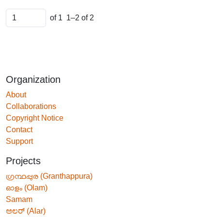
of 1
1–2 of 2
Organization
About
Collaborations
Copyright Notice
Contact
Support
Projects
ഗ്രന്ഥപ്പുര (Granthappura)
ഓളം (Olam)
Samam
ಅಲರ್ (Alar)