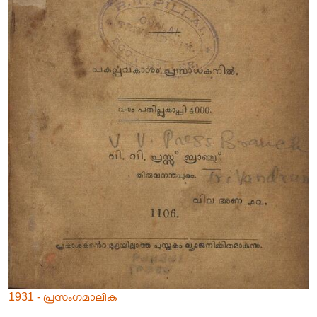
1931 - പ്രസംഗമാലിക