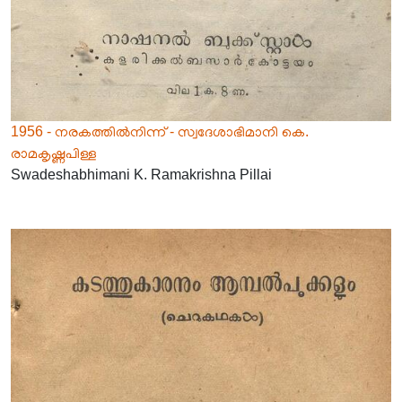
1956 - നരകത്തിൽനിന്ന് - സ്വദേശാഭിമാനി കെ.
രാമകൃഷ്ണപിള്ള
Swadeshabhimani K. Ramakrishna Pillai