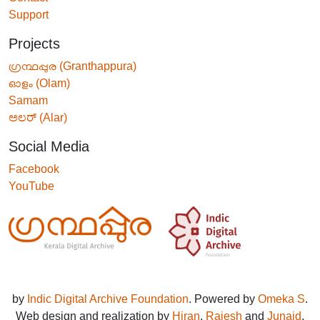
Support
Projects
ഗ്രന്ഥപ്പുര (Granthappura)
ഓളം (Olam)
Samam
ಅಲರ್ (Alar)
Social Media
Facebook
YouTube
by
Indic Digital Archive Foundation
. Powered by
Omeka S
.
Web design and realization by
Hiran
,
Rajesh
and
Junaid
.