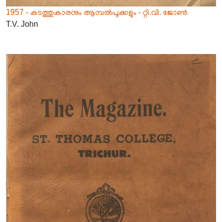
1957 - കടത്തുകാരനും ആമ്പൽപൂക്കളും - റ്റി.വി. ജോൺ
T.V. John