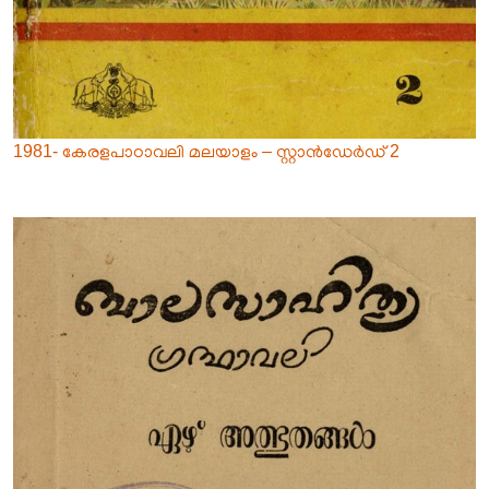
1981- കേരളപാഠാവലി മലയാളം – സ്റ്റാൻഡേർഡ് 2