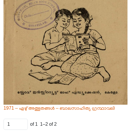
1971 – ഏഴു് അത്ഭുതങ്ങൾ – ബാലസാഹിത്യ ഗ്രന്ഥാവലി
of 1
1–2 of 2