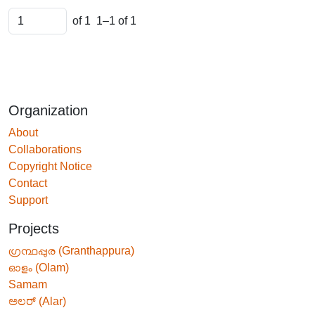
of 1
1–1 of 1
Organization
About
Collaborations
Copyright Notice
Contact
Support
Projects
ഗ്രന്ഥപ്പുര (Granthappura)
ഓളം (Olam)
Samam
ಅಲರ್ (Alar)