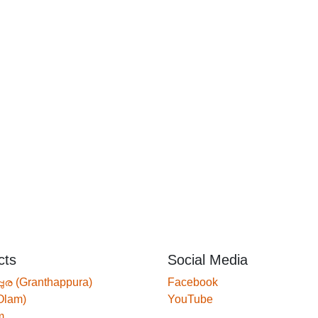
cts
Social Media
്പുര (Granthappura)
Facebook
Olam)
YouTube
m