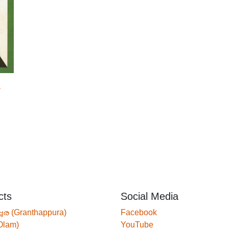
cts
Social Media
്പുര (Granthappura)
Facebook
Olam)
YouTube