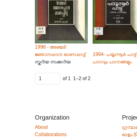
1996 - അഞ്ചടി
ജ്ഞാനപ്പാന ഓണപ്പാട്ട്
1994- പയ്യന്നൂർ പാട്ട്
സ്കറിയ സക്കറിയ
പാഠവും പഠനങ്ങളും
of 1
1–2 of 2
Organization
Proje
About
ഗ്രന്ഥപ
Collaborations
ഓളം (