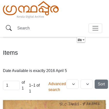
Items
Date Available is exactly
2016 April 5
of
Advanced
Sort
1–1 of
1
search
1