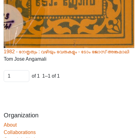
1982 - നേതൃത്വം : വഴിയും വേരുകളും - ടോം ജോസ് അങ്കമാലി
Tom Jose Angamali
of 1
1–1 of 1
Organization
About
Collaborations