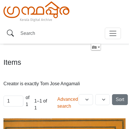
Items
Creator is exactly
Tom Jose Angamali
of
Advanced
Sort
1–1 of
1
search
1