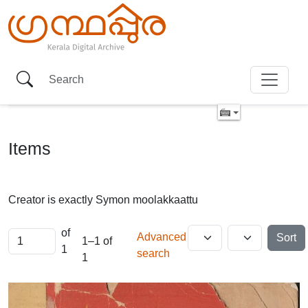
Items
Creator is exactly
Symon moolakkaattu
of
Advanced
Sort
1–1 of
1
search
1