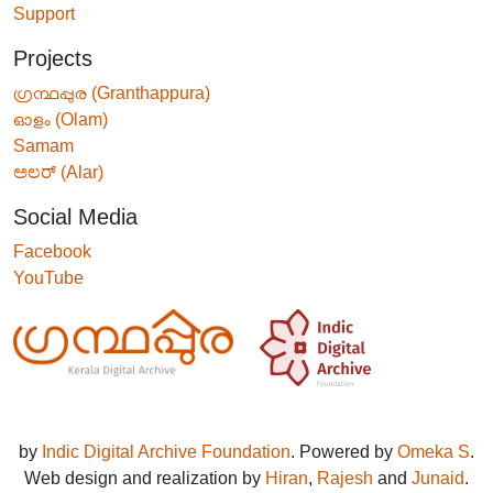
Support
Projects
ഗ്രന്ഥപ്പുര (Granthappura)
ഓളം (Olam)
Samam
ಅಲರ್ (Alar)
Social Media
Facebook
YouTube
by
Indic Digital Archive Foundation
. Powered by
Omeka S
.
Web design and realization by
Hiran
,
Rajesh
and
Junaid
.