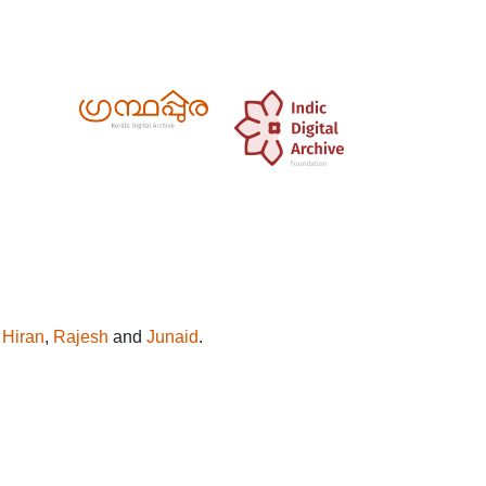
y
Hiran
,
Rajesh
and
Junaid
.