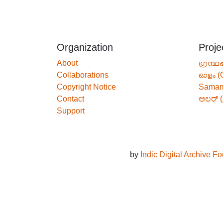
Organization
Proje
About
ഗ്രന്ഥപ
Collaborations
ഓളം (
Copyright Notice
Sama
Contact
ಅಲರ್ (
Support
by
Indic Digital Archive F