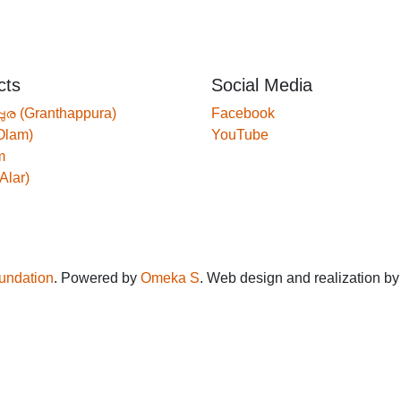
cts
Social Media
്പുര (Granthappura)
Facebook
Olam)
YouTube
m
Alar)
oundation
. Powered by
Omeka S
. Web design and realization b