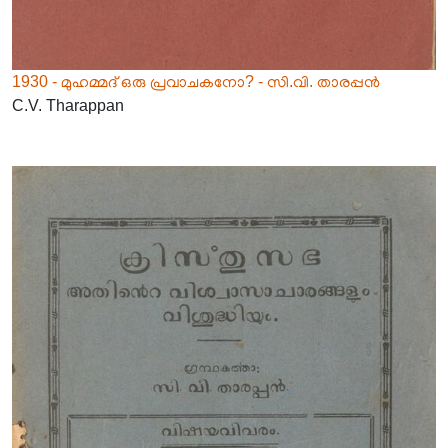
1930 - മുഹമ്മദ് ഒരു പ്രവാചകനോ? - സി.വി. താരപ്പൻ
C.V. Tharappan