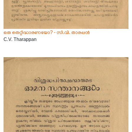
ഒരു തെറ്റിദ്ധാരണയോ? - സി.വി. താരപ്പൻ
C.V. Tharappan