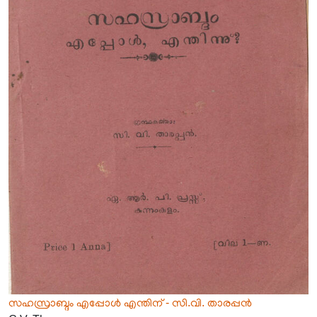
സഹസ്രാബ്ദം എപ്പോൾ എന്തിന് - സി.വി. താരപ്പൻ