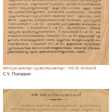
അന്യഭാഷകളൊ വ്യാജാത്മാക്കളൊ - സി.വി. താരപ്പൻ
C.V. Tharappan