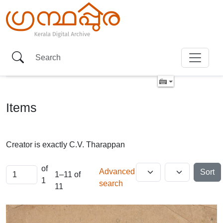
Items
Creator is exactly
C.V. Tharappan
of
Advanced
Sort
1–11 of
1
search
11