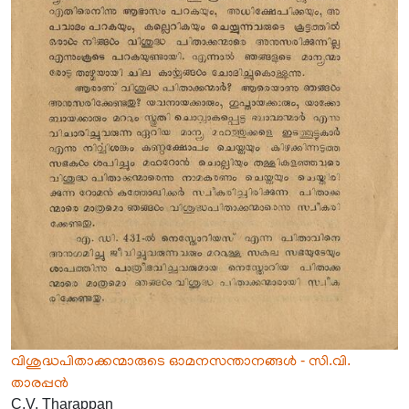
വിശുദ്ധപിതാക്കന്മാരുടെ ഓമനസന്താനങ്ങൾ - സി.വി.
താരപ്പൻ
C.V. Tharappan