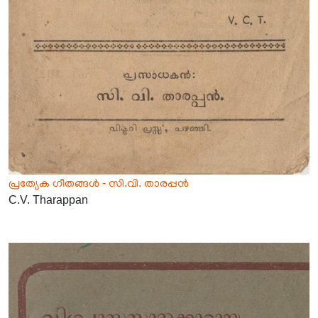
പ്രത്യേക ഗീതങ്ങൾ - സി.വി. താരപ്പൻ
C.V. Tharappan