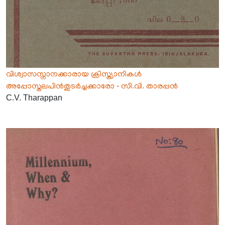
വിശ്വാസസ്നാനക്കാരായ ക്രിസ്ത്യാനികൾ
അപ്പോസ്തലപിൻതുടർച്ചക്കാരോ - സി.വി. താരപ്പൻ
C.V. Tharappan