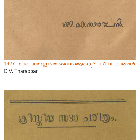
1927 - യഹോവയല്ലാതെ ദൈവം ആരുള്ളൂ? - സി.വി. താരപ്പൻ
C.V. Tharappan