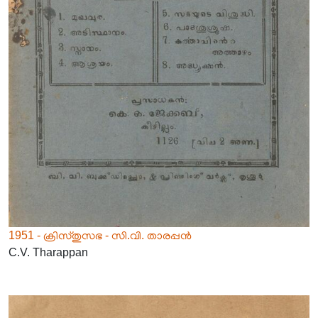
1951 - ക്രിസ്തുസഭ - സി.വി. താരപ്പൻ
C.V. Tharappan