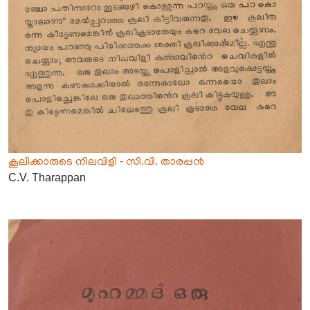
കൂലിക്കാരുടെ നിലവിളി - സി.വി. താരപ്പൻ
C.V. Tharappan