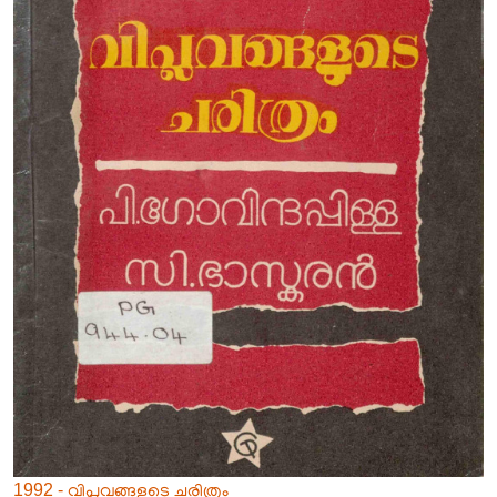
1992 - വിപ്ലവങ്ങളുടെ ചരിത്രം