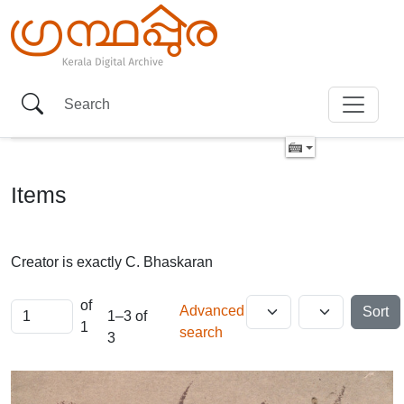
Items
Creator is exactly
C. Bhaskaran
of
Advanced
Sort
1–3 of
1
search
3