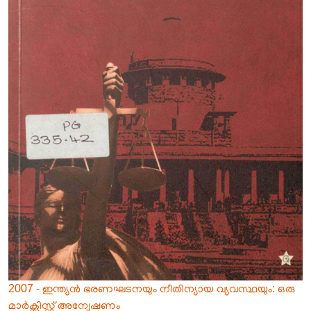
2007 - ഇന്ത്യൻ ഭരണഘടനയും നീതിന്യായ വ്യവസ്ഥയും: ഒരു
മാർക്സിസ്റ്റ് അന്വേഷണം