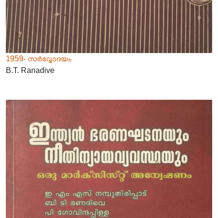
1959- സർവ്വോദയം
B.T. Ranadive