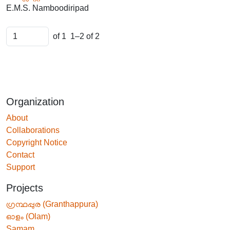
E.M.S. Namboodiripad
of 1
1–2 of 2
Organization
About
Collaborations
Copyright Notice
Contact
Support
Projects
ഗ്രന്ഥപ്പുര (Granthappura)
ഓളം (Olam)
Samam