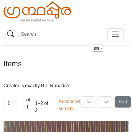
Items
Creator is exactly
B.T. Ranadive
of
Advanced
Sort
1–2 of
1
search
2