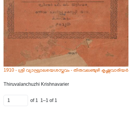
1910 - ശ്രീ വ്യാഘ്രാലയെശസ്തവം - തിരുവലഞ്ചുഴി കൃഷ്ണവാരിയർ
Thiruvalanchuzhi Krishnavarier
of 1
1–1 of 1