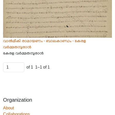
വാൽമീകി രാമായണം - ബാലകാണ്ഡം - കേരള
വർമ്മതമ്പുരാൻ
കേരള വർമ്മതമ്പുരാൻ
of 1
1–1 of 1
Organization
About
Collaborations