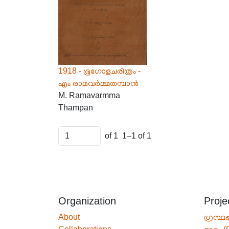
1918 - ഭൂഗോളചരിത്രം -
എം രാമവർമ്മതമ്പാൻ
M. Ramavarmma
Thampan
of 1
1–1 of 1
Organization
Proje
About
ഗ്രന്ഥപ