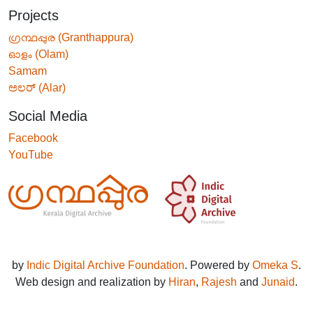
Projects
ഗ്രന്ഥപ്പുര (Granthappura)
ഓളം (Olam)
Samam
ಅಲರ್ (Alar)
Social Media
Facebook
YouTube
by
Indic Digital Archive Foundation
. Powered by
Omeka S
.
Web design and realization by
Hiran
,
Rajesh
and
Junaid
.