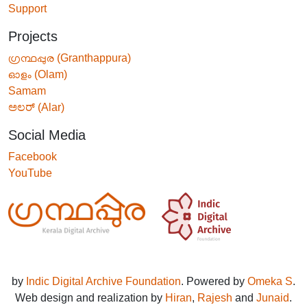
Support
Projects
ഗ്രന്ഥപ്പുര (Granthappura)
ഓളം (Olam)
Samam
ಅಲರ್ (Alar)
Social Media
Facebook
YouTube
by
Indic Digital Archive Foundation
. Powered by
Omeka S
.
Web design and realization by
Hiran
,
Rajesh
and
Junaid
.