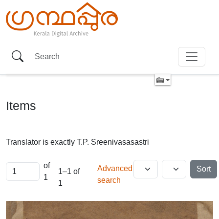
Items
Translator is exactly
T.P. Sreenivasasastri
of
Advanced
Sort
1–1 of
1
search
1