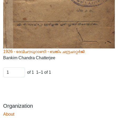
1926 - ദേവിചൗധുറാണി - ബങ്കിം ചന്ദ്രചാറ്റർജി
Bankim Chandra Chatterjee
of 1
1–1 of 1
Organization
About