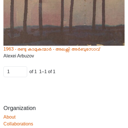
1963 - രണ്ടു കാമുകന്മാർ - അലക്സി അർബുസോവ്
Alexei Arbuzov
of 1
1–1 of 1
Organization
About
Collaborations