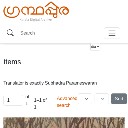
Items
Translator is exactly
Subhadra Parameswaran
of
Advanced
Sort
1–1 of
1
search
1