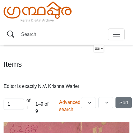
Items
Editor is exactly
N.V. Krishna Warier
of
Advanced
Sort
1–9 of
1
search
9