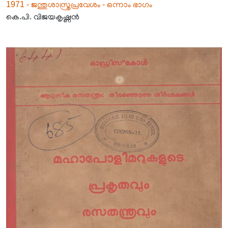
1971 - ജന്തുശാസ്ത്രപ്രവേശം - ഒന്നാം ഭാഗം
കെ.പി. വിജയകൃഷ്ണൻ