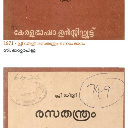
1971 - പ്രീ ഡിഗ്രി രസതന്ത്രം ഒന്നാം ഭാഗം
സി. ഭാസ്കരപിള്ള