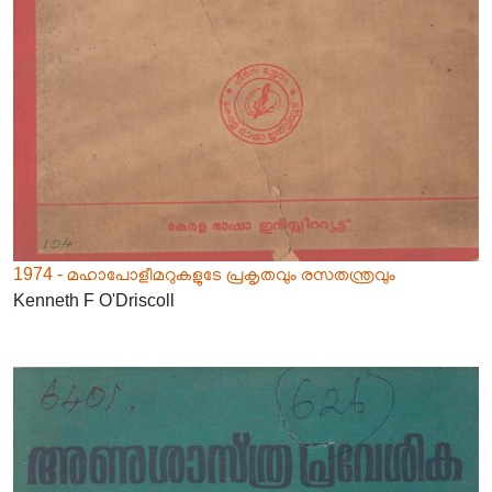
1974 - മഹാപോളീമറുകളുടേ പ്രകൃതവും രസതന്ത്രവും
Kenneth F O'Driscoll