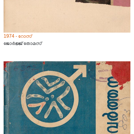
1974 - റോസ്
ജോർജ്ജ് തോമസ്