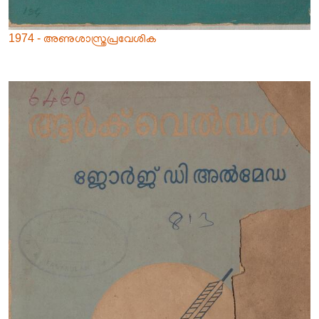
1974 - അണുശാസ്ത്രപ്രവേശിക