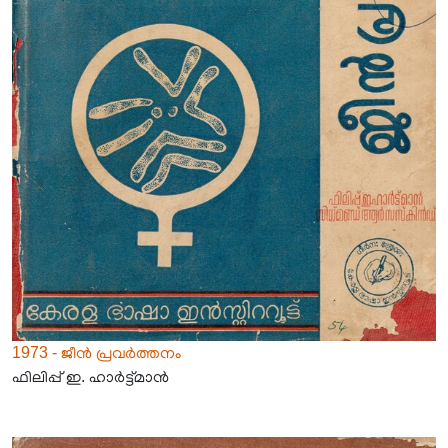
1973 - ജീൻ പ്രവർത്തനം
ഫിലിപ്പ് ഇ. ഹാർട്ട്മാൻ