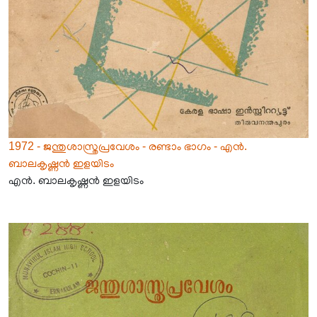
1972 - ജന്തുശാസ്ത്രപ്രവേശം - രണ്ടാം ഭാഗം - എൻ.
ബാലകൃഷ്ണൻ ഇളയിടം
എൻ. ബാലകൃഷ്ണൻ ഇളയിടം