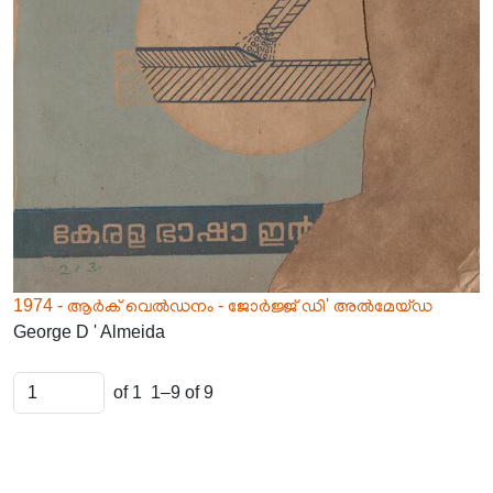
1974 - ആർക് വെൽഡനം - ജോർജ്ജ് ഡി' അൽമേയ്ഡ
George D ' Almeida
of 1
1–9 of 9