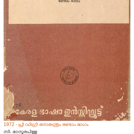
1972 - പ്രീ ഡിഗ്രി രസതന്ത്രം രണ്ടാം ഭാഗം
സി. ഭാസ്കരപിള്ള