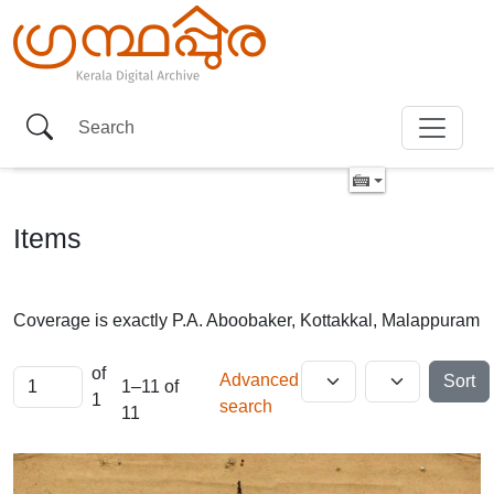
Items
Coverage is exactly
P.A. Aboobaker, Kottakkal, Malappuram
of
Advanced
Sort
1–11 of
1
search
11