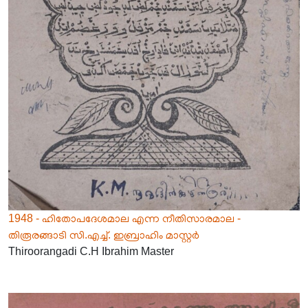
1948 - ഹിതോപദേശമാല എന്ന നീതിസാരമാല -
തിരൂരങ്ങാടി സി.എച്ച്. ഇബ്രാഹിം മാസ്റ്റർ
Thiroorangadi C.H Ibrahim Master