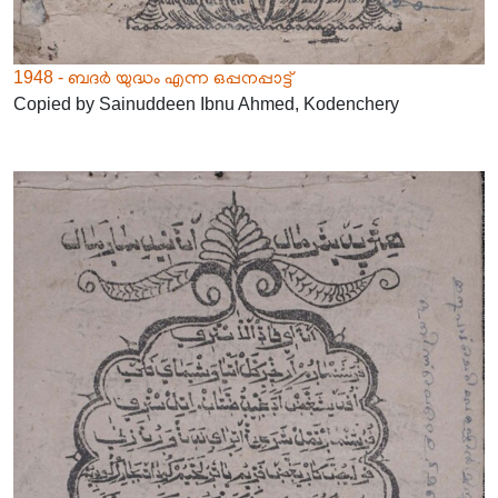
1948 - ബദർ യുദ്ധം എന്ന ഒപ്പനപ്പാട്ട്
Copied by Sainuddeen Ibnu Ahmed, Kodenchery