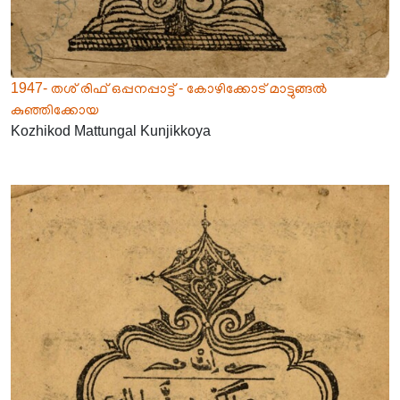
1947- തശ് രിഫ് ഒപ്പനപ്പാട്ട് - കോഴിക്കോട് മാട്ടുങ്ങൽ
കുഞ്ഞിക്കോയ
Kozhikod Mattungal Kunjikkoya