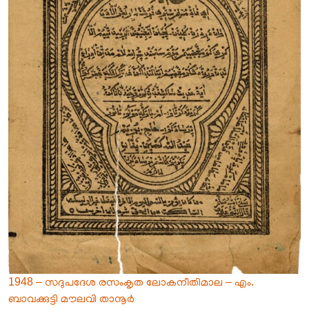
1948 – സദുപദേശ രസംകൃത ലോകനീതിമാല – എം.
ബാവക്കുട്ടി മൗലവി താനൂർ