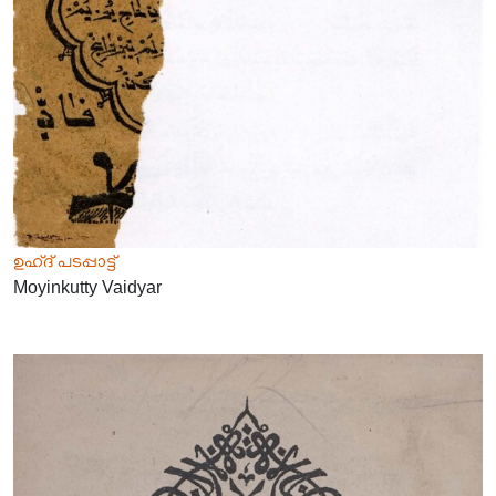
ഉഹ്ദ് പടപ്പാട്ട്
Moyinkutty Vaidyar