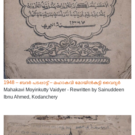
1948 – ബദർ പടപ്പാട്ട് – മഹാകവി മോയിൻകുട്ടി വൈദ്യർ
Mahakavi Moyinkutty Vaidyer - Rewritten by Sainuddeen
Ibnu Ahmed, Kodanchery