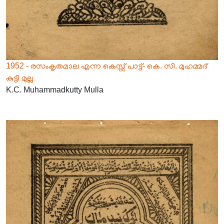
1952 - രസംകൃതമാല എന്ന കെസ്സ് പാട്ട്- കെ. സി. മുഹമ്മദ്
കുട്ടി മുല്ല
K.C. Muhammadkutty Mulla