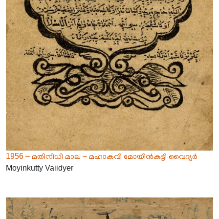
1956 – മതിനിധി മാല – മഹാകവി മോയിൻകുട്ടി വൈദ്യർ
Moyinkutty Vaiidyer