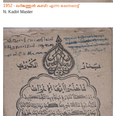
1952 - ഖദീജത്തുൽ കുബ്റ എന്ന ഒപ്പനപ്പാട്ട്
N. Kadiri Master