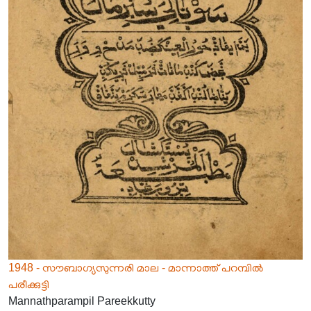
1948 - സൗബാഗ്യസുന്നരി മാല - മാന്നാത്ത് പറമ്പിൽ
പരീക്കുട്ടി
Mannathparampil Pareekkutty